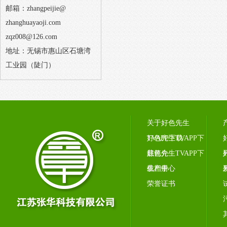
邮箱：zhangpeijie@
zhanghuayaoji.com
zqz008@126.com
地址：无锡市惠山区石塘湾
工业园（陡门）
关于好色先生
TVAPP下载
好色先生TVAPP下
载简介
好色先生TVAPP下
载相册
生产中心
荣誉证书