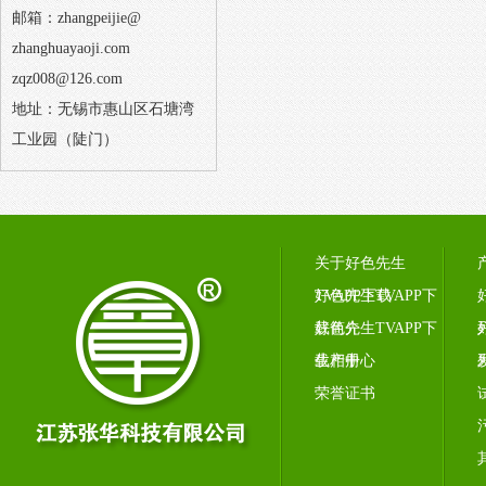
邮箱：zhangpeijie@
zhanghuayaoji.com
zqz008@126.com
地址：无锡市惠山区石塘湾
工业园（陡门）
关于好色先生
TVAPP下载
好色先生TVAPP下
载简介
好色先生TVAPP下
载相册
生产中心
荣誉证书