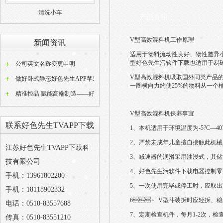
清洗小车
产品介绍：
V型高效混料机工作原理
新闻资讯
适用于物料流动性良好、物性差异
型好色先生污软件下载也适用于易破碎
公司英文名称变更申明
V型高效混料机吸取国外同类产品的优点
做好卧式静态好色先生APP苹果版器常态化养护工作是稳定好色先生APP苹果版成品品质的关键
一圈横向力约使25%的物料从一个桶流向
精准控晶 赋能高端制造——好色先生TVAPP下载W型动态好色先生APP苹果版设备技术解析
V型高效混料机保养事宜
联系好色先生TVAPP下载
1、本机适用于环境温度为-5?C—40
2、严禁未成年儿童擅自接触此机械
江苏好色先生TVAPP下载科
3、减速器的润滑采用油浸式
技有限公司
4、好色先生污软件下载电器控制零件
手机：13961802200
5、一次使用完毕或停工时，
手机：18118902332
6、 V型斗装拆时应轻拆、稳装
电话：0510-83557688
7、定期检查机件，每月1-
传真：0510-83551210