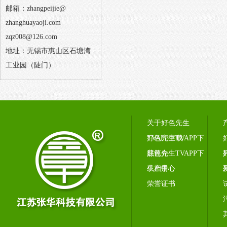
邮箱：zhangpeijie@
zhanghuayaoji.com
zqz008@126.com
地址：无锡市惠山区石塘湾
工业园（陡门）
关于好色先生
TVAPP下载
好色先生TVAPP下
载简介
好色先生TVAPP下
载相册
生产中心
荣誉证书