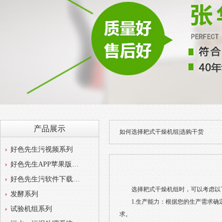
产品展示
如何选择耙式干燥机组|选购干货
好色先生污视频系列
好色先生APP苹果版系列
好色先生污软件下载系列
选择
耙式干燥机组
时，可以考虑以下
发酵系列
1.生产能力：根据您的生产需
试验机组系列
求。